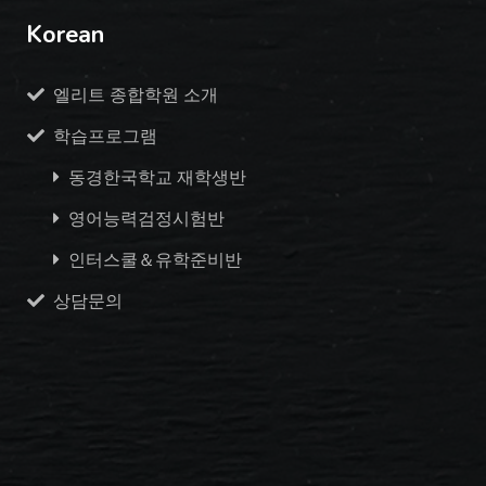
Korean
엘리트 종합학원 소개
학습프로그램
동경한국학교 재학생반
영어능력검정시험반
인터스쿨＆유학준비반
상담문의